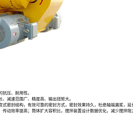
的抗压、耐用性。
命长、减速范围广、精度高、输出扭矩大。
迷宫式密封结构，有效可靠的密封方式，密封效果持久，杜绝轴端漏浆，延
装，传动效率提高；筒体扩大容积比，搅拌装置设计数据优化，减少搅拌阻