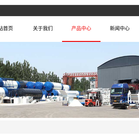
08
站首页
关于我们
产品中心
新闻中心