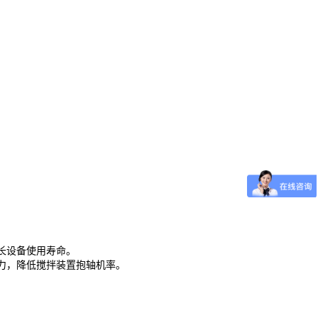
长设备使用寿命。
力，降低搅拌装置抱轴机率。