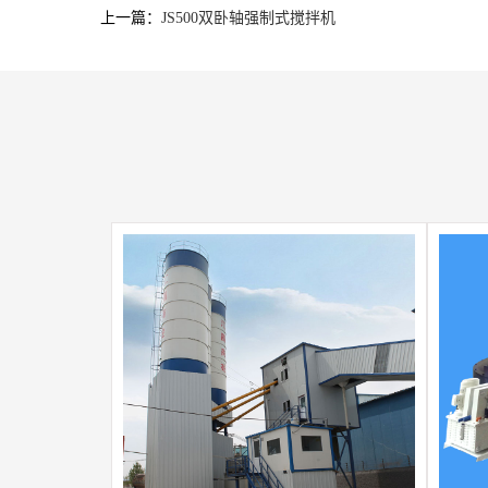
上一篇：
JS500双卧轴强制式搅拌机