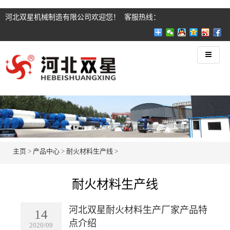
河北双星机械制造有限公司欢迎您！ 客服热线：
18633480908
主页
>
产品中心
>
耐火材料生产线
>
耐火材料生产线
河北双星耐火材料生产厂家产品特
14
点介绍
2020/09