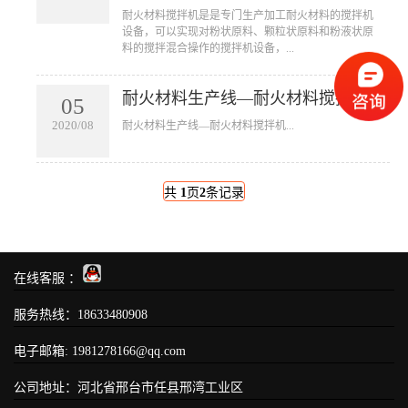
​耐火材料搅拌机是是专门生产加工耐火材料的搅拌机
设备，可以实现对粉状原料、颗粒状原料和粉液状原
料的搅拌混合操作的搅拌机设备，...
耐火材料生产线—耐火材料搅拌机
05
2020/08
​耐火材料生产线—耐火材料搅拌机...
共
1
页
2
条记录
在线客服 ：
服务热线：
18633480908
电子邮箱: 1981278166@qq.com
公司地址：河北省邢台市任县邢湾工业区