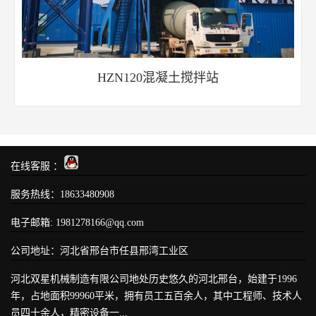
HZN120混凝土搅拌站
在线客服 ：
服务热线：
18633480908
电子邮箱: 1981278166@qq.com
公司地址：河北省邢台市任县邢湾工业区
河北双星机械制造有限公司地处历史悠久的河北邢台，始建于1996
年，占地面积99960平米，拥有员工五百余人，其中工程师、技术人
员四十余人，精密设备一...