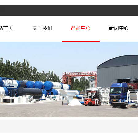
08
站首页
关于我们
产品中心
新闻中心