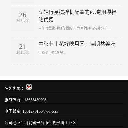
立轴行星搅拌机配置的PC专用搅拌
26
站优势
2021/09
​立轴行星搅拌机配置的PC专用搅拌站优势分析...
中秋节丨花好映月圆，佳期共美满
21
2021/09
​中秋节,河北双星...
在线客服 ：
服务热线：
18633480908
电子邮箱: 1981278166@qq.com
公司地址：河北省邢台市任县邢湾工业区