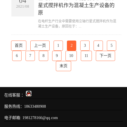
04
星式搅拌机作为混凝土生产设备的
2021/08
原
​在电杆生产行业中需要使用立轴行星式搅拌机作为混
凝土生产设备，原因在于：...
首页
上一页
1
2
3
4
5
6
7
8
9
10
11
下一页
末页
在线客服 ：
服务热线：
18633480908
电子邮箱: 1981278166@qq.com