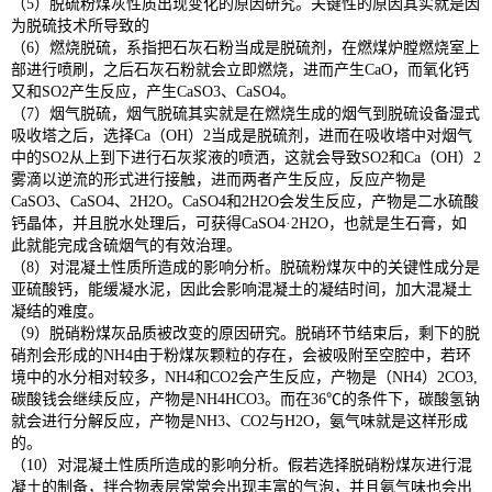
（5）脱硫粉煤灰性质出现变化的原因研究。关键性的原因其实就是因
为脱硫技术所导致的
（6）燃烧脱硫，系指把石灰石粉当成是脱硫剂，在燃煤炉膛燃烧室上
部进行喷刷，之后石灰石粉就会立即燃烧，进而产生CaO，而氧化钙
又和SO2产生反应，产生CaSO3、CaSO4。
（7）烟气脱硫，烟气脱硫其实就是在燃烧生成的烟气到脱硫设备湿式
吸收塔之后，选择Ca（OH）2当成是脱硫剂，进而在吸收塔中对烟气
中的SO2从上到下进行石灰浆液的喷洒，这就会导致SO2和Ca（OH）2
雾滴以逆流的形式进行接触，进而两者产生反应，反应产物是
CaSO3、CaSO4、2H2O。CaSO4和2H2O会发生反应，产物是二水硫酸
钙晶体，并且脱水处理后，可获得CaSO4·2H2O，也就是生石膏，如
此就能完成含硫烟气的有效治理。
（8）对混凝土性质所造成的影响分析。脱硫粉煤灰中的关键性成分是
亚硫酸钙，能缓凝水泥，因此会影响混凝土的凝结时间，加大混凝土
凝结的难度。
（9）脱硝粉煤灰品质被改变的原因研究。脱硝环节结束后，剩下的脱
硝剂会形成的NH4由于粉煤灰颗粒的存在，会被吸附至空腔中，若环
境中的水分相对较多，NH4和CO2会产生反应，产物是（NH4）2CO3,
碳酸钱会继续反应，产物是NH4HCO3。而在36℃的条件下，碳酸氢钠
就会进行分解反应，产物是NH3、CO2与H2O，氨气味就是这样形成
的。
（10）对混凝土性质所造成的影响分析。假若选择脱硝粉煤灰进行混
凝土的制备，拌合物表层常常会出现丰富的气泡，并且氨气味也会出