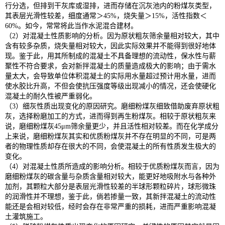
行分选，但排到干灰库或湿排，进而存储在沉灰池内的粉煤灰类型，
其表层光滑性较差，细度通常＞45%，烧失量＞15%，活性指数＜
60%。如今，常常将此当作水泥混合建材。
（2）对混凝土性质影响的分析。因为原状粗灰筛余量相对较大，其中
含有较多杂质，烧失量相对较大，因此实际效果并不能得到很好地体
现。鉴于此，用其所制成的混凝土不具备理想的流动性，保水性与薪
聚性不符合要求，会对新拌混凝土的质量造成极大的影响；由于需水
量太大，会导致单位体积混凝土的实际用水量超过预计用水量，进而
使水胶比升高，不但会使抗压强度等级出现减小的情况，还会使硬化
混凝土的耐久性被严重弱化。
（3）细灰性质出现变化的原因研究。磨细粉煤灰细致借助废弃原状粗
灰，选择粉磨加工的方式，进而得到再生粉煤灰。相较于原状粗灰来
说，磨细粉煤灰45μm筛余量更少，并且活性相对较差。而在化学成分
上来说，磨细粉煤灰其实和优质粉煤灰并不存在明显的不同，可是两
者的物理性质却存在很大的不同，会使混凝土的所有性质发生极大的
变化。
（4）对混凝土性质所造成的影响分析。相较于优质粉煤灰而言，因为
磨细粉煤灰的碳含量与杂质含量相对较大，能更好地吸附水与各种外
加剂，其颗粒大部分是表层光滑性较差的半球形颗粒碎片，球形微珠
的润滑性并不理想，鉴于此，倘若掺量一致，其新拌混凝土的流动性
能还是会相对较低，经时会存在非常严重的损耗，进而严重影响混凝
土灌筑施工。