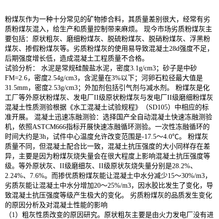
粉煤灰作为一种十分常见的矿物掺合料，其质量差别很大，经常有劣
质粉煤灰混入，给生产和质量控制带来麻烦。 现今市场劣质粉煤灰主
要包括：原状粗灰、磨细粉煤灰、脱硫粉煤灰、脱硝粉煤灰、浮黑粉
煤灰、掺假粉煤灰等。劣质粉煤灰的使用易导致混凝土28d强度不足，
后期强度增长低，造成混凝土工程质量不合格。
试验分析： 水泥是常规硅酸盐水泥，密度3.1g/cm3；砂子是中砂
FM=2.6，密度2.54g/cm3，含泥量在3%以下；河卵石粒径最大值是
31.5mm，密度2.53g/cm3；外加剂包括引气剂与减水剂。 粉煤灰是化
工厂等外原状粉煤灰、发电厂II级原状粉煤灰与发电厂II级磨细粉煤灰
混凝土性质测验根据《水工混凝土试验规程》（SD105）中相应的标
准开展。 混凝土迅速冻融测验：选择国产全自动混凝土快速冻融测验
机，依照ASTCM666指标开展快速冻融循环测验。一次性冻融循环的
时间大约是3h，试件中心温度允许改变范围是-17.5～4.0℃。 粉煤灰
质量不同，但混凝土配合比一致，混凝土抗压强度的大小同样存在差
异，主要是因为粉煤灰烧失量会在很大程度上影响混凝土抗压强度等
级。等外原状灰、II级磨细灰、II级原状灰烧失量分别是28.2%、
2.24%、7.6%。而掺优质粉煤灰能让混凝土中水分减少15～30%/m3，
劣质灰能让混凝土中水分增加20～25%/m3，因水胶比发生了变化，导
致混凝土抗压强度等级产生极大的变化。 劣质粉煤灰的品质发生变化
的原因分析及对混凝土性能的影响
（1）粗灰性质改变的原因研究。原状粗灰主要是由火力发电厂没有进