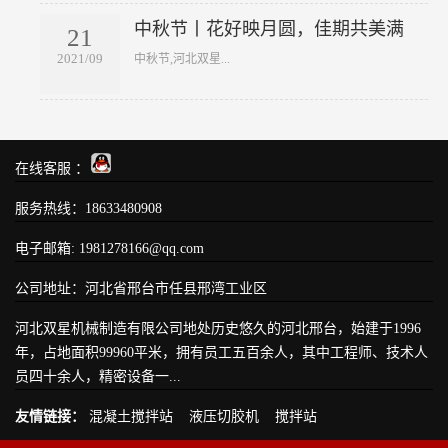
中秋节丨花好映月圆，佳期共美满
21
2021/09
​中秋节,河北双星...
在线客服 ：
服务热线：
18633480908
电子邮箱: 1981278166@qq.com
公司地址：河北省邢台市任县邢湾工业区
河北双星机械制造有限公司地处历史悠久的河北邢台，始建于1996
年，占地面积99960平米，拥有员工五百余人，其中工程师、技术人
员四十余人，精密设备一...
友情链接：
混凝土搅拌站
液压切胶机
搅拌站