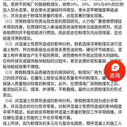
现。若把不同电厂的脱硝粉煤灰，依照10%、20%、30%与40%的比例
加入到水泥里，就会使水泥凝结时间增加，使水泥早期强度等级减
小，并且会由于粉煤灰掺量的增多，出现显著的强化现象。
（11）浮黑粉煤灰性质出现改变的原因研究。火力电厂要想使燃煤技
术得到改善，在燃煤时加入柴油或其他油性物体当成是助燃剂。但这
些助燃剂并不能彻底进行燃烧，因此就会在粉煤灰内出现残留，这也
就是浮黑粉煤灰。
（12）对混凝土性质所造成的影响分析。假若选择浮黑粉煤灰进行混
凝土制作，拌合物表层会出现很多黑色油状物，硬化环节结束后，混
凝土构件表层会产生不规则黑斑，进而使构件外观出现很大的缺陷。
在构件抹灰或装饰板块粘贴的过程中，甚至会使砂浆和基层、砂浆和
板块粘结效果不理想。
（13）掺假粉煤灰品质被改变的原因研究。粉煤灰厂商为了能提升自
己的经济效益，在罐车上部安设满足质量条件的粉煤灰，罐车中、底
部装入质量相对较差的粉煤灰；此外，在燃煤电厂采购粉煤灰之后，
能添加石灰石、煤渣、炉渣等，不断磨细，最终以优质粉煤灰的形式
卖出。
（14）对混凝土性质所造成的影响分析。掺假粉煤灰因为成分非常
多，并且混合的均匀性非常差，对新拌混凝土性质所造成的影响程度
非常不稳定。如此就会导致新拌混凝土质量的管控工作非常困难，评
估硬化混凝土性能的工作也非常难开展。
综上所述，因为粉煤灰的多元化与复杂化趋势，预拌混凝土的施工人