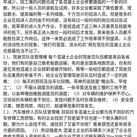
年减少，招工难的问题也成了各混凝土企业将要面临的一个新的问
题，所以对一些人员的录取及试用，好多企业都采取了降低要求、增
加薪水、提高福利等一系列措施，千方百计的招进人员。但是很多的
企业在招进人员时由于时间紧，没有经过一段时间的岗位培训及试
用，就草草的进入生产作业，于是就造成了这三种人员素质及技能考
评的低下。另外真正进入岗位一段时间后才发现，原来很多人员都不
能胜任其工作岗位。这样一来势必造成了工作效率得不到提高，人员
的流动性大的现象，“铁打的营盘，流水的兵”用在现在的混凝土企业
也是最恰当不过了。
2.1、驾驶员队伍管理难 每个混凝土企业的驾驶员队伍都是来自各省
份，他们有的是自己做老板跑运输，有的是全国各地跑货运，也有的
是在其他混凝土企业辞职或被开除的，等等一些经历都造成了驾驶员
队伍素质的参差不齐，给企业在管理驾驶员队伍时造成了一定的困
难：（1）每天的到班及出车比较晚。简单的说就是“晚出车，早收
工”；（2）不服从调度员的调度。一些非泵送及施工慢的工地不愿
跑，以各种理由推脱调度员的调度；（3）对车辆的维护保养不尽心。
交班前的车辆检查不到位，发现问题不及时处理及维修；（4）安全意
识差，随意闯禁、闯红灯、超速等现象时常发生。
2.2、汽车维修人员队伍管理难 目前好多混凝土企业都为找不到好的汽
车修理工而烦恼，有的企业找到了但是留不住也是一个很头痛的问
题。那为什么会找不到，或找到了又留不住呢？笔者感觉还是有很多
方面的原因。 （1）劳动强度大 混凝土企业的车辆多少决定了企业在
维修方面投入资金的多少，一般企业混凝土运输车辆在20～30台之间