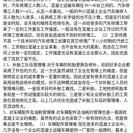
的，汽车修理工人数2人。混凝土运输车辆在30～40台之间的，汽车修
理工人数3～4人。从这一点看出，一般的中小混凝土企业汽车维修人
员人数为2人居多，1名熟练工带1名学徒的也不在少数。但是实行的却
是全时段、全天侯的维修及抢修任务。这一点给很多的汽车修理工带
来了一定的工作量及工作强度。一般没有在混凝土企业工作过的汽车
修理工很难适应，往往就会造成找不到好的修理工。 （2）工资待遇
不高 一个技术好的汽车修理工如果在其它修理厂干八小时制的汽修工
作，工资相比混凝土企业来看，也不会有太大的差距。而且在工作时
间上也有一定的固定，工作强度也没有混凝土企业那么大，因此也造
成了找到了留不住。
2.3、补胎工队伍管理难 对于车辆的轮胎更换及修补，目前好多企业都
采用了外包的方式。这一方式虽然减轻了企业在管理上的难度，但是
很明显企业的成本要有一定量的增加。因此还是有很多的混凝土企业
采用自购自修补的模式，对于这种模式就会存在一个对补胎工人员的
管理难问题。一是技术好的补胎工难找。二是补胎、工地抢修轮胎本
身就是一个劳动强度比较大的岗位。三是很少有企业把补胎工的工资
放在其他岗位之首。以上几点往往也造成了补胎工队伍的管理难，人
员流动性大。
3、对车辆配件及油耗管理难 对车辆配件及油耗的管理也是一直困扰
混凝土企业的难题，虽然有的企业也采取了一些有效的办法，但是效
果总是不太理想。 （1）车辆配件管理难 现在很多的混凝土企业中，
几乎没有一个企业的混凝土运输车辆是同一厂家同一品牌的，基本上