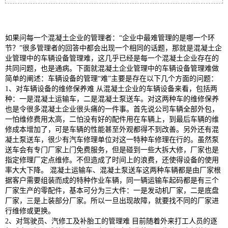
如果问每一个混凝土企业的管理者：“企业中最难管理的是哪一个环
节？”很多管理者的回答中都会出现一个相同的话题，那就是混凝土企
业管理中的车辆设备管理难，这几乎已经是每一个混凝土企业存在的
共同问题，也是通病。下面就混凝土企业管理中的车辆设备管理难做
简单的阐述：车辆设备的管理“难”主要是存在以下几个方面的问题：
1、对车辆设备的维修保养难 从混凝土企业的车辆设备来看，包括两
种：一是混凝土运输车，二是混凝土泵送车。对这两种车的维修保养
也是令很多混凝土企业很头痛的一件事。首先说公司车辆全部外包，
一怕维修费用太高，二怕没有好的配件用在车辆上，到最后车辆的维
修成本增加了，可是车辆的性能甚至外观都得不到改善。另外还有混
凝土泵送车，很少有汽车修理单位对这一特种车修理在行的。虽然泵
送车会有专门厂家上门免费服务，但是碰到一些大拆大修，厂家也是
指定修理厂定点维修。不但造成了时间上的浪费，还使得设备的使用
率大大下降。 混凝土运输车、混凝土泵送车这两种车辆都是由厂家根
据客户需要组装而成的特种作业车辆，同一辆运输车起码都是有三个
厂家生产的零配件，基本可分为三大件：一是发动机厂家，二是底盘
厂家，三是上装部分厂家。所以一旦出现故障，就要找不同的厂家进
行维修或更换。
2、对驾驶员、汽修工及补胎工的管理难 目前随着外来打工人员的逐