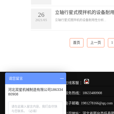
立轴行星式搅拌机的设备耐
26
2021/05
​立轴行星式搅拌机的设备耐用性分析...
首页
上一页
1
请您留言
在线客服 ：
河北双星机械制造有限公司186334
服务热线：
18633480908
80908
电子邮箱: 1981278166@qq.com
公司地址：河北省邢台市任县