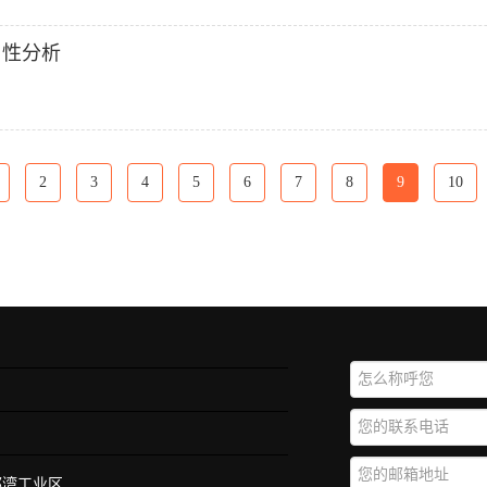
用性分析
2
3
4
5
6
7
8
9
10
邢湾工业区