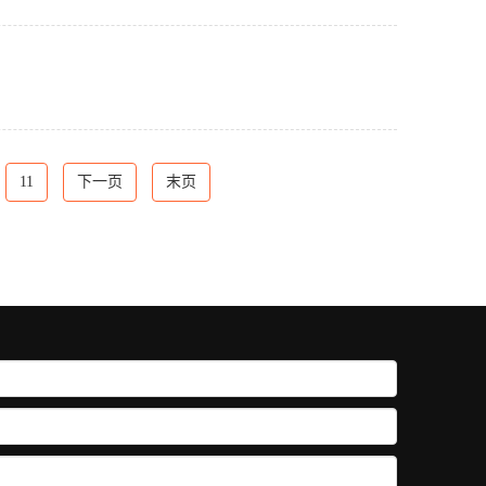
11
下一页
末页