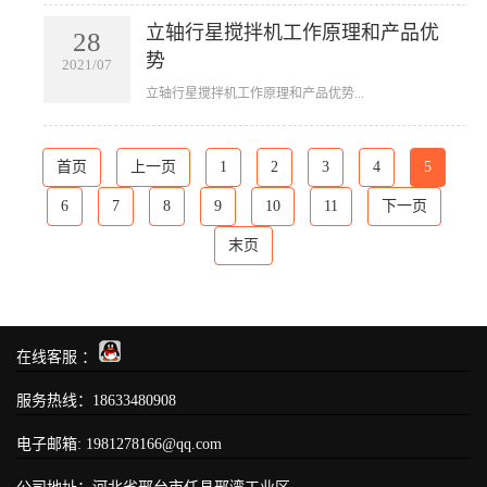
立轴行星搅拌机工作原理和产品优
28
势
2021/07
​立轴行星搅拌机工作原理和产品优势...
首页
上一页
1
2
3
4
5
6
7
8
9
10
11
下一页
末页
在线客服 ：
服务热线：
18633480908
电子邮箱: 1981278166@qq.com