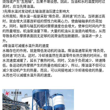
烧蚀或产生“瓦抱轴”，后果不堪设想。因此，当油和水的温度同时过
高时，应当先降油温。
3先降水温对发动机主轴油道油压建立影响大
众所周知，降水温一般是采取“降负荷，高转速”的方法。当转速过高
时，就会增大活塞连轩组的惯性力和离心力，使曲轴轴承的负荷加
大。同时，轴颈与轴瓦的相对摩擦速度也会增大，使单位时间内产生
的热量增加，机油泵油量下降，大量的机油从主油道内被甩出，从而
导致各机件摩擦表面因无足够的润滑油而加剧磨损，油温进一步上
升。
4降油温可减缓水温升高的速度
水箱存在的作用，就是降低发动机的油温。降油温通常采用“降负荷，
低转速”的方法。这时，冷却液虽然在高温零件处热交换的时间长，但
水流速度减缓了，延长了散热时间。同时，又由于负荷减少、转速降
低，各运动机件摩擦产生的热量也相应减少，所以，降油温不但可以
减少发动机产生的热量，而且，可以间接地减少冷却液吸收的热量，
从而也可以减缓水温升高的速度。