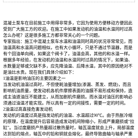
混凝土泵车在目前施工中用得非常多，它因为使用方便移动方便因此
受到广大施工方的欢迎。在施工中如果发动机的油温和水温同时过高
怎么办呢？这是很多施工方都非常关心的一个问题。
专家指出：施工中混凝土泵车水温和油温同时高的状况非常常见，而
油温高和水温高问题相似，也有大小循环，只是不通过节温器，而是
有个回油单向阀，如果这个阀卡了，油温会高，其他的和水温一样。
根据多年经验，在发动机的油温和水温同时过高的情况下，如果油、
水数量足够或欠缺不多，应先降油温、后降水温，其中的原因绝对不
是油比水贵。现在我们具体介绍如下：
1油温是影响油压的主要因素之一
当发动机油温过高时，不但使耗油量增加(渗漏、蒸发、燃烧)，而且
影响机油质量，使发动机各机件摩擦表面的油膜不易形成和保持，造
成主油道油压不能建立，从而加剧机件磨损。而水温对油压的影响必
须通过油温才能实现。所以具有一定的间接性，需要一定的时间。
2油温过高直接危害发动机
发动机的温度过高是指发动机的油温、水温超过90℃。由于热胀冷缩
的原理，在温度提升后容易造成发动机间隙缩小，形成严重磨损或“拉
缸”。当过度磨损产热量超过散热量时，轴瓦温度就会上升，局部温度
达到铅的熔点，轴瓦中的铅和铜就会熔化，最终导致曲轴与轴承严重