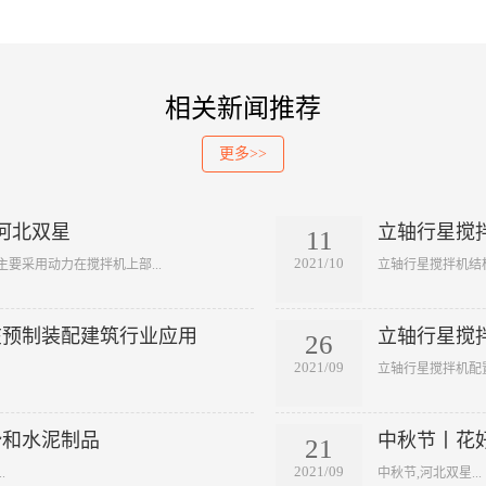
相关新闻推荐
更多>>
河北双星
立轴行星搅
11
2021/10
要采用动力在搅拌机上部...
​立轴行星搅拌机结构
在预制装配建筑行业应用
立轴行星搅
26
2021/09
​立轴行星搅拌机配
势和水泥制品
中秋节丨花
21
2021/09
.
​中秋节,河北双星...