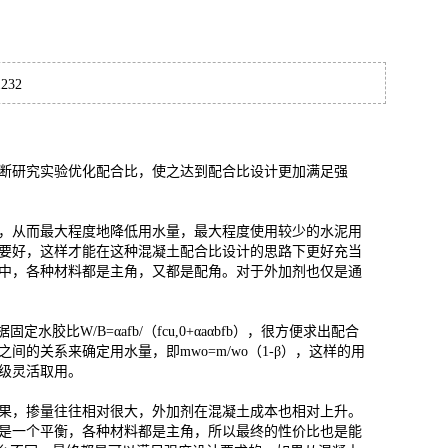
232
断研究实验优化配合比，使之达到配合比设计更加满足强
，从而最大程度地降低用水量，最大程度使用较少的水泥用
要好，这样才能在这种混凝土配合比设计的思路下更好充当
中，各种材料都是主角，又都是配角。对于外加剂也仅是通
W/B=αafb/（fcu,0+αaαbfb），很方便求出配合
关系来确定用水量，即mwo=m/wo（1-β），这样的用
级灵活取用。
果，掺量往往相对很大，外加剂在混凝土成本也相对上升。
是一个平衡，各种材料都是主角，所以最终的性价比也是能