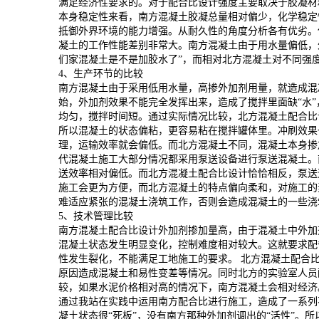
满足经济性要求的。对于配合比设计强度主要取决于胶凝材
本身稳定性来看，南方混凝土胶凝总量相对偏少，化学稳定
抵御外界环境的能力增强。从耐久性的角度分析各有优劣。但都
凝土的工作性能差别非常大。南方混凝土由于用水量偏低，
们家混凝土是不是加胶水了”，而相对北方混凝土对不同强
4、生产环节的比较
南方混凝土由于采用低用水量，高掺外加剂用量，就造成混
始，外加剂效果不能完全发挥出来，造成了搅拌里面缺“水
均匀，搅拌时间短。通过实际情况比较，北方混凝土配合比
所以混凝土的状态偏粘，更容易粘在搅拌罐体里。冲刷效果
理，运输效率就会偏低。而北方混凝土不同，混凝土本身掺
代混凝土施工大部分情况都采用泵送设备进行泵送混凝土。
送效率相对偏低。而北方混凝土配合比设计恰恰相反，泵送
施工会更为方便，而北方混凝土的特点偏向柔和，对施工的
难适应紧张的混凝土浇筑工作，否则会造成混凝土的一些浇
5、技术管理比较
南方混凝土配合比设计外加剂掺加量高，由于混凝土中外加
混凝土状态发生明显变化，控制难度相对较大。这就要求配
性发生裂化，不能满足工地施工的要求。 北方混凝土配合
原因造成混凝土和易性变差等情况。同时北方的实验室人员
较，如果水泥价格相对高的情况下，南方混凝土会相对经济
通过我站在实践中运用南方配合比进行施工，造成了一系列
凝土状态很“死板”，没有南方那种外加剂调出的“活性”