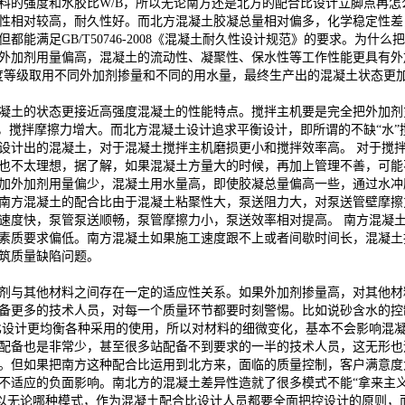
料的强度和水胶比W/B，所以无论南方还是北方的配合比设计立脚点再
性相对较高，耐久性好。而北方混凝土胶凝总量相对偏多，化学稳定性差
能满足GB/T50746-2008《混凝土耐久性设计规范》的要求。为
外加剂用量偏高，混凝土的流动性、凝聚性、保水性等工作性能更具有外
度等级取用不同外加剂掺量和不同的用水量，最终生产出的混凝土状态更
凝土的状态更接近高强度混凝土的性能特点。搅拌主机要是完全把外加剂
”，搅拌摩擦力增大。而北方混凝土设计追求平衡设计，即所谓的不缺“水
设计出的混凝土，对于混凝土搅拌主机磨损更小和搅拌效率高。 对于搅
也不太理想，据了解，如果混凝土方量大的时候，再加上管理不善，可能
加外加剂用量偏少，混凝土用水量高，即使胶凝总量偏高一些，通过水冲
南方混凝土的配合比由于混凝土粘聚性大，泵送阻力大，对泵送管壁摩擦
速度快，泵管泵送顺畅，泵管摩擦力小，泵送效率相对提高。 南方混凝
素质要求偏低。南方混凝土如果施工速度跟不上或者间歇时间长，混凝土
筑质量缺陷问题。
剂与其他材料之间存在一定的适应性关系。如果外加剂掺量高，对其他材
备更多的技术人员，对每一个质量环节都要时刻警惕。比如说砂含水的控
比设计更均衡各种采用的使用，所以对材料的细微变化，基本不会影响混
配备也是非常少，甚至很多站配备不到要求的一半的技术人员，这无形也
。但如果把南方这种配合比运用到北方来，面临的质量控制，客户满意度
不适应的负面影响。南北方的混凝土差异性造就了很多模式不能“拿来主
。所以无论哪种模式，作为混凝土配合比设计人员都要全面把控设计的原则