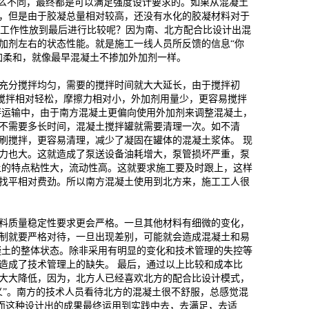
怎么不同，最终都是可以满足强度设计要求的。如果从混凝土
，但是由于胶凝总量相对较高，还没有水化的胶凝材料对于
什么把工作性放到最后进行比较呢？因为南、北方配合比设计出混
加剂左右的状态性能。就是施工一线人员所反馈的信息“你
加柔和，就像最早混凝土不掺加外加剂一样。
充分搅拌均匀，需要的搅拌时间就大大延长，由于搅拌初
”搅拌相对轻松，摩擦力相对小，外加剂用量少，更容易搅拌
拌运输中，由于南方混凝土更偏向使用外加剂来调整混凝土，
不需要多长时间，混凝土搅拌罐就需要清理一次。如不清
刷搅拌，更容易清理，减少了凝固在罐体的混凝土浆体。 现
力也大。这就造成了泵送设备油耗增大，泵管损坏严重，泵
土的特点粘性大，流动性高。这就要求施工要及时跟上，这样
找平相对费劲。所以南方混凝土使用到北方来，施工工人很
料质量稳定性要求更会严格。一旦其他材料有细微的变化，
制就要严格对待，一旦出现差别，可能就会造成混凝土和易
凝土的整体状态。除非采用有明显的变化和技术管理的失控等
造成了技术管理上的缺失。 最后，通过以上比较和成本比
大大降低，因为，北方人已经喜欢北方的配合比设计模式，
义”。南方的技术人员看待北方的混凝土很不舒服，总感觉混
，而这种设计出的成果最终运用到实践中去，去满足，去适